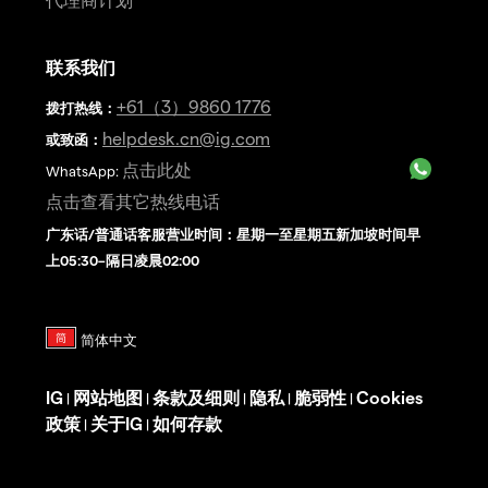
联系我们
+61（3）9860 1776
拨打热线
：
helpdesk.cn@ig.com
或致函：
点击此处
WhatsApp:
点击查看其它热线电话
广东话/普通话客服营业时间：星期一至星期五新加坡时间早
上05:30–隔日凌晨02:00
IG
网站地图
条款及细则
隐私
脆弱性
Cookies
|
|
|
|
|
政策
关于IG
如何存款
|
|