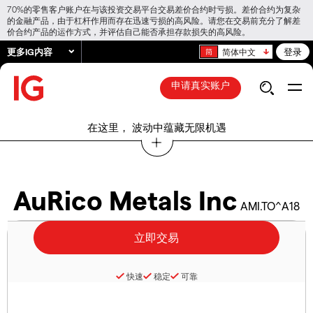
70%的零售客户账户在与该投资交易平台交易差价合约时亏损。差价合约为复杂
的金融产品，由于杠杆作用而存在迅速亏损的高风险。请您在交易前充分了解差
价合约产品的运作方式，并评估自己能否承担存款损失的高风险。
更多IG内容
登录
简体中文
申请真实账户
在这里， 波动中蕴藏无限机遇
AuRico Metals Inc
AMI.TO^A18
快速
稳定
可靠