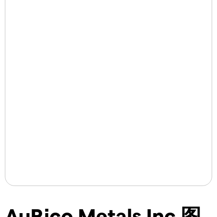
AuRico Metals Inc 图