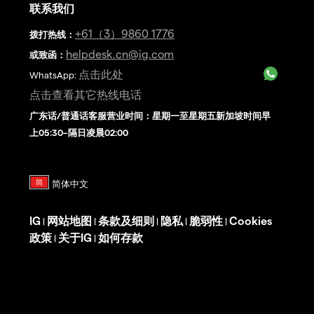
联系我们
+61（3）9860 1776
拨打热线
：
helpdesk.cn@ig.com
或致函：
点击此处
WhatsApp:
点击查看其它热线电话
广东话/普通话客服营业时间：星期一至星期五新加坡时间早
上05:30–隔日凌晨02:00
IG
网站地图
条款及细则
隐私
脆弱性
Cookies
|
|
|
|
|
政策
关于IG
如何存款
|
|