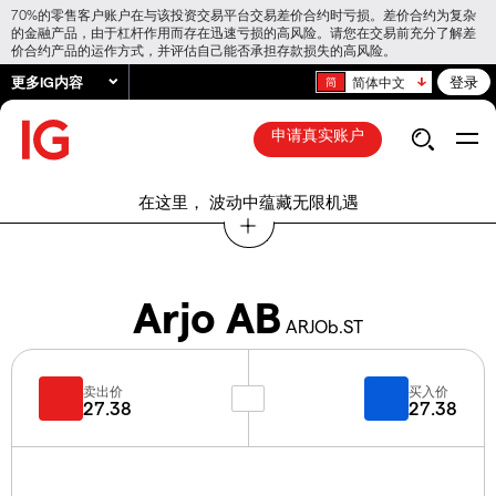
70%的零售客户账户在与该投资交易平台交易差价合约时亏损。差价合约为复杂
的金融产品，由于杠杆作用而存在迅速亏损的高风险。请您在交易前充分了解差
价合约产品的运作方式，并评估自己能否承担存款损失的高风险。
更多IG内容
登录
简体中文
申请真实账户
在这里， 波动中蕴藏无限机遇
Arjo AB
ARJOb.ST
卖出价
买入价
27.38
27.38