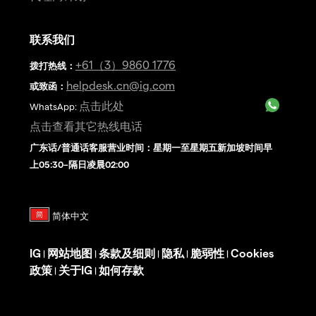
联系我们
+61（3）9860 1776
拨打热线
：
helpdesk.cn@ig.com
或致函：
点击此处
WhatsApp:
点击查看其它热线电话
广东话/普通话客服营业时间：星期一至星期五新加坡时间早
上05:30–隔日凌晨02:00
IG
网站地图
条款及细则
隐私
脆弱性
Cookies
|
|
|
|
|
政策
关于IG
如何存款
|
|