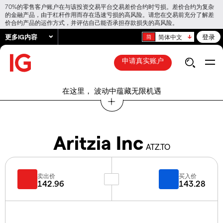
70%的零售客户账户在与该投资交易平台交易差价合约时亏损。差价合约为复杂
的金融产品，由于杠杆作用而存在迅速亏损的高风险。请您在交易前充分了解差
价合约产品的运作方式，并评估自己能否承担存款损失的高风险。
更多IG内容
登录
简体中文
申请真实账户
在这里， 波动中蕴藏无限机遇
Aritzia Inc
ATZ.TO
卖出价
买入价
142.96
143.28