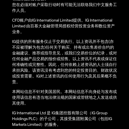
您在必须对账户采取行动时有可能无法联络我们中文服务工
作人员。
CFD账户由IG International Limited提供。IG International
Limited 由百慕大金融管理局授权经营投资业务和数位资产
业务。
IG提供的所有服务仅止于交易执行。以上资讯并不包含(亦
不应被理解为包含)任何关于购买、持有或出售差价合约的
金融建议、推荐或指导意见，或我们交易价位的纪录，或对
任何金融产品交易的报价或招售。以上资讯不代表或保证任
何准确性或完整性。因此，任何依赖上述资讯的人士须自行
承担风险。该资讯没有考虑到您的特定投资目的、财政状况
或投资需要。IG对上述资讯的任何使用行为及其后果概不负
责。
本网站信息不针对美国居民。本网站信息不向身处与发布或
使用该信息有违当地法律法规的国家或管辖地之人发送或供
其使用。
IG International Ltd 是 IG集团控股有限公司（IG Group
Holdings PLC）的子公司，其接受集团附属公司（包括IG
Markets Limited）的服务。