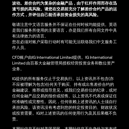
波动。差价合约为复杂的金融产品，由于杠杆作用而存在迅
速亏损的高风险。请您在交易前充分了解差价合约产品的运
作方式，并评估自己能否承担资金损失的高风险。
敬请注意中文语言服务并不保证在任何时候均能提供。英语
是我们服务所使用的主要语言，亦是我们所有合同文件中具
有法律效力的语言。
您在必须对账户采取行动时有可能无法联络我们中文服务工
作人员。
CFD账户由IG International Limited提供。IG International
Limited 由百慕大金融管理局授权经营投资业务和数位资产
业务。
IG提供的所有服务仅止于交易执行。以上资讯并不包含(亦
不应被理解为包含)任何关于购买、持有或出售差价合约的
金融建议、推荐或指导意见，或我们交易价位的纪录，或对
任何金融产品交易的报价或招售。以上资讯不代表或保证任
何准确性或完整性。因此，任何依赖上述资讯的人士须自行
承担风险。该资讯没有考虑到您的特定投资目的、财政状况
或投资需要。IG对上述资讯的任何使用行为及其后果概不负
责。
本网站信息不针对美国居民。本网站信息不向身处与发布或