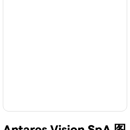
Antares Vision SpA 图