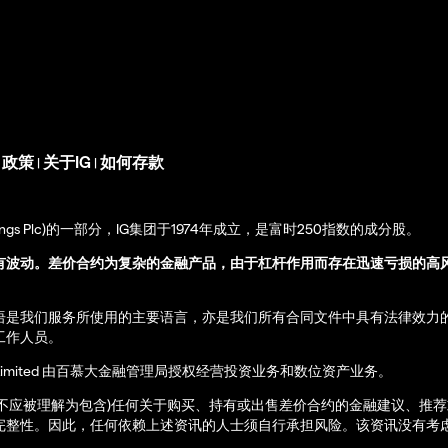
s 政策
关于IG
如何存款
|
|
up Holdings Plc)的一部分，IG集团于1974年成立，是富时250指数的成分股。
有波动。差价合约为复杂的金融产品，由于杠杆作用而存在迅速亏损的高
语是我们服务所使用的主要语言，亦是我们所有合同文件中具有法律效力
工作人员。
ernational Limited 由百慕大金融管理局授权经营投资业务和数位资产业务。
亦不应被理解为包含)任何关于购买、持有或出售差价合约的金融建议、推
完整性。因此，任何依赖上述资讯的人士须自行承担风险。该资讯没有考虑