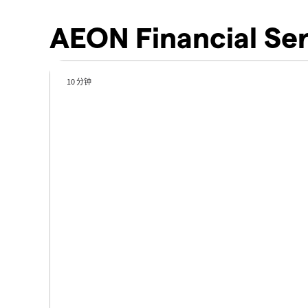
AEON Financial S
10 分钟