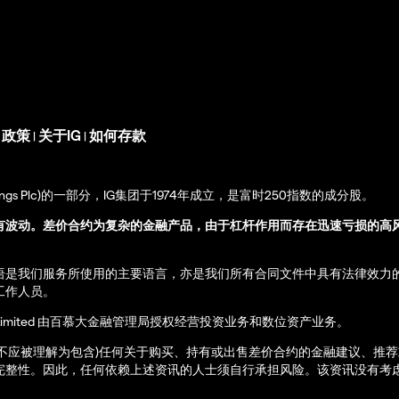
s 政策
关于IG
如何存款
|
|
up Holdings Plc)的一部分，IG集团于1974年成立，是富时250指数的成分股。
有波动。差价合约为复杂的金融产品，由于杠杆作用而存在迅速亏损的高
语是我们服务所使用的主要语言，亦是我们所有合同文件中具有法律效力
工作人员。
ernational Limited 由百慕大金融管理局授权经营投资业务和数位资产业务。
亦不应被理解为包含)任何关于购买、持有或出售差价合约的金融建议、推
完整性。因此，任何依赖上述资讯的人士须自行承担风险。该资讯没有考虑