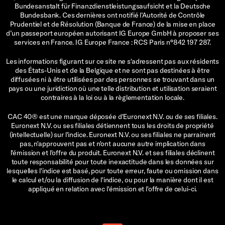
Bundesanstalt für Finanzdienstleistungsaufsicht et la Deutsche
Bundesbank. Ces dernières ont notifié l’Autorité de Contrôle
Prudentiel et de Résolution (Banque de France) de la mise en place
d’un passeport européen autorisant IG Europe GmbH à proposer ses
services en France. IG Europe France : RCS Paris n°842 197 287.
Les informations figurant sur ce site ne s'adressent pas aux résidents
des États-Unis et de la Belgique et ne sont pas destinées à être
diffusées ni à être utilisées par des personnes se trouvant dans un
pays ou une juridiction où une telle distribution et utilisation seraient
contraires à la loi ou à la règlementation locale.
CAC 40® est une marque déposée d'Euronext N.V. ou de ses filiales.
Euronext N.V. ou ses filiales détiennent tous les droits de propriété
(intellectuelle) sur l'indice. Euronext N.V. ou ses filiales ne parrainent
pas, n'approuvent pas et n'ont aucune autre implication dans
l'émission et l'offre du produit. Euronext N.V. et ses filiales déclinent
toute responsabilité pour toute inexactitude dans les données sur
lesquelles l'indice est basé, pour toute erreur, faute ou omission dans
le calcul et/ou la diffusion de l'indice, ou pour la manière dont il est
appliqué en relation avec l'émission et l'offre de celui-ci.