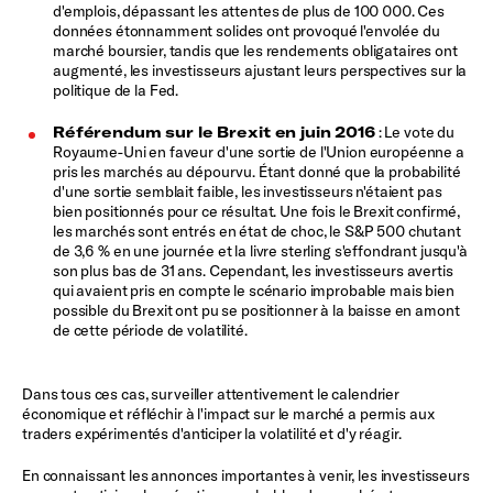
d'emplois, dépassant les attentes de plus de 100 000. Ces
données étonnamment solides ont provoqué l'envolée du
marché boursier, tandis que les rendements obligataires ont
augmenté, les investisseurs ajustant leurs perspectives sur la
politique de la Fed.
Référendum sur le Brexit en juin 2016
: Le vote du
Royaume-Uni en faveur d'une sortie de l'Union européenne a
pris les marchés au dépourvu. Étant donné que la probabilité
d'une sortie semblait faible, les investisseurs n'étaient pas
bien positionnés pour ce résultat. Une fois le Brexit confirmé,
les marchés sont entrés en état de choc, le S&P 500 chutant
de 3,6 % en une journée et la livre sterling s'effondrant jusqu'à
son plus bas de 31 ans. Cependant, les investisseurs avertis
qui avaient pris en compte le scénario improbable mais bien
possible du Brexit ont pu se positionner à la baisse en amont
de cette période de volatilité.
Dans tous ces cas, surveiller attentivement le calendrier
économique et réfléchir à l'impact sur le marché a permis aux
traders expérimentés d'anticiper la volatilité et d'y réagir.
En connaissant les annonces importantes à venir, les investisseurs