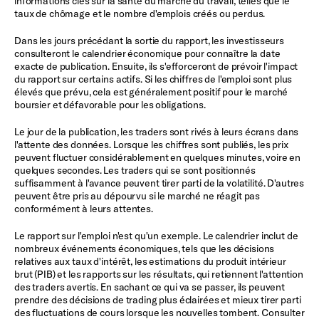
informations clés sur la santé du marché du travail, telles que le
taux de chômage et le nombre d'emplois créés ou perdus.
Dans les jours précédant la sortie du rapport, les investisseurs
consulteront le calendrier économique pour connaître la date
exacte de publication. Ensuite, ils s'efforceront de prévoir l'impact
du rapport sur certains actifs. Si les chiffres de l'emploi sont plus
élevés que prévu, cela est généralement positif pour le marché
boursier et défavorable pour les obligations.
Le jour de la publication, les traders sont rivés à leurs écrans dans
l'attente des données. Lorsque les chiffres sont publiés, les prix
peuvent fluctuer considérablement en quelques minutes, voire en
quelques secondes. Les traders qui se sont positionnés
suffisamment à l'avance peuvent tirer parti de la volatilité. D'autres
peuvent être pris au dépourvu si le marché ne réagit pas
conformément à leurs attentes.
Le rapport sur l'emploi n'est qu'un exemple. Le calendrier inclut de
nombreux événements économiques, tels que les décisions
relatives aux taux d'intérêt, les estimations du produit intérieur
brut (PIB) et les rapports sur les résultats, qui retiennent l'attention
des traders avertis. En sachant ce qui va se passer, ils peuvent
prendre des décisions de trading plus éclairées et mieux tirer parti
des fluctuations de cours lorsque les nouvelles tombent. Consulter