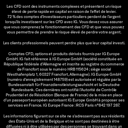
Les CFD sont des instruments complexes et présentent un risque
élevé de perte rapide en capital en raison de l’effet de levier.
72 % des comptes d’investisseurs particuliers perdent de l’argent
lorsqu’ils investissent sur les CFD avec IG. Vous devez vous assurer
que vous comprenez le fonctionnement des CFD et que vous pouvez
vous permettre de prendre le risque élevé de perdre votre argent.
Les clients professionnels peuvent perdre plus que leur capital investi.
Comptes CFD, options et produits dérivés fournis par IG Europe
GmbH. IG fait référence à IG Europe GmbH (société constituée en
République fédérale d'Allemagne et inscrite au registre du commerce
de Francfort sous le numéro HRB 115624 ; siège social
Westhafenplatz 1, 60327 Francfort, Allemagne). IG Europe GmbH
(numéro d'enregistrement 148759) est autorisée et régulée par la
Bundesanstalt für Finanzdienstleistungsaufsicht et la Deutsche
Bundesbank. Ces dernières ont notifié l’Autorité de Contrôle
Prudentiel et de Résolution (Banque de France) de la mise en place
d’un passeport européen autorisant IG Europe GmbH à proposer ses
services en France. IG Europe France : RCS Paris n°842 197 287.
Les informations figurant sur ce site ne s'adressent pas aux résidents
des États-Unis et de la Belgique et ne sont pas destinées à être
diffusées ni à être utilisées par des personnes se trouvant dans un