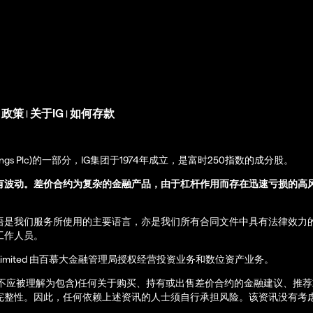
s 政策
关于IG
如何存款
|
|
up Holdings Plc)的一部分，IG集团于1974年成立，是富时250指数的成分股。
有波动。差价合约为复杂的金融产品，由于杠杆作用而存在迅速亏损的高
语是我们服务所使用的主要语言，亦是我们所有合同文件中具有法律效力
工作人员。
ernational Limited 由百慕大金融管理局授权经营投资业务和数位资产业务。
亦不应被理解为包含)任何关于购买、持有或出售差价合约的金融建议、推
完整性。因此，任何依赖上述资讯的人士须自行承担风险。该资讯没有考虑