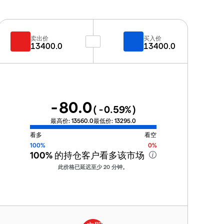
卖出价
买入价
13400.0
13400.0
-80.0
(
-0.59
%)
最高价:
13560.0
最低价:
13295.0
看多
看空
100%
0%
100%
的持仓客户看多该市场
此价格已延迟至少 20 分钟。