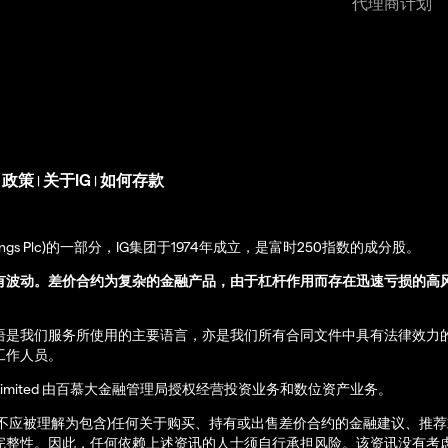
代理商计划
s 政策
关于IG
如何存款
|
|
up Holdings Plc)的一部分，IG集团于1974年成立，是富时250指数的成分股。
有波动。差价合约为复杂的金融产品，由于杠杆作用而存在迅速亏损的高
语是我们服务所使用的主要语言，亦是我们所有合同文件中具有法律效力
工作人员。
ernational Limited 由百慕大金融管理局授权经营投资业务和数位资产业务。
亦不应被理解为包含)任何关于购买、持有或出售差价合约的金融建议、推
完整性。因此，任何依赖上述资讯的人士须自行承担风险。该资讯没有考虑