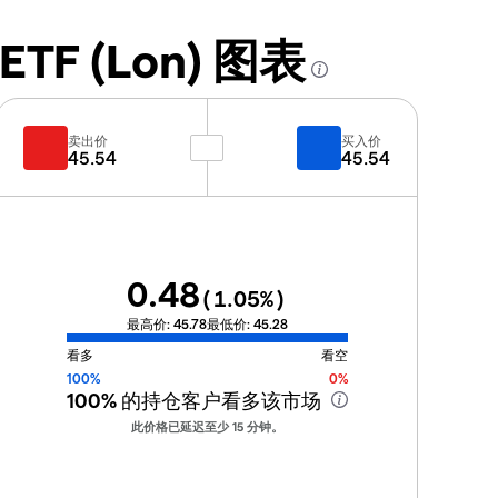
 ETF (Lon) 图表
卖出价
买入价
45.54
45.54
0.48
(
1.05
%)
最高价:
45.78
最低价:
45.28
看多
看空
100%
0%
100%
的持仓客户看多该市场
此价格已延迟至少 15 分钟。