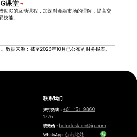
借助IG的互动课程，加深对金融市场的理解，提高交
易技能。
价合约交易平台。数据来源︰截至2023年10月已公布的财务报表。
联系我们
金
+61（3）9860
拨打热线
：
1776
helpdesk.cn@ig.com
或致函：
点击此处
WhatsApp: