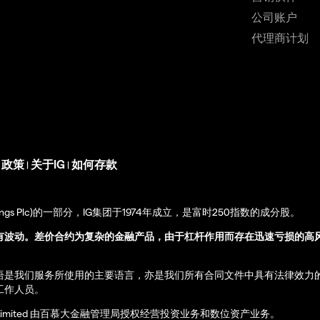
公司账户
代理商计划
s 政策
关于IG
如何存款
|
|
up Holdings Plc)的一部分，IG集团于1974年成立，是富时250指数的成分股。
有波动。差价合约为复杂的金融产品，由于杠杆作用而存在迅速亏损的高
语是我们服务所使用的主要语言，亦是我们所有合同文件中具有法律效力
工作人员。
ernational Limited 由百慕大金融管理局授权经营投资业务和数位资产业务。