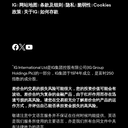
IG
网站地图
条款及细则
隐私
脆弱性
Cookies
|
|
|
|
|
政策
关于IG
如何存款
|
|
^
IG International Ltd是IG集团控股有限公司(IG Group
Holdings Plc)的一部分，IG集团于1974年成立，是富时250
指数的成分股。
差价合约交易的损失风险可能很大，您的投资价值可能会有
波动。差价合约为复杂的金融产品，由于杠杆作用而存在迅
速亏损的高风险。请您在交易前充分了解差价合约产品的运
作方式，并评估自己能否承担资金损失的高风险。
敬请注意中文语言服务并不保证在任何时候均能提供。英语
是我们服务所使用的主要语言，亦是我们所有合同文件中具
有法律效力的语言。