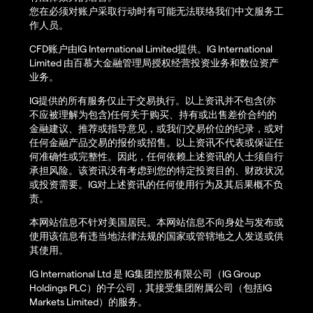
您在必须对账户采取行动时有可能无法联络我们中文服务工
作人员。
CFD账户由IG International Limited提供。IG International
Limited 由百慕大金融管理局授权经营投资业务和数位资产
业务。
IG提供的所有服务仅止于交易执行。以上资讯并不包含(亦
不应被理解为包含)任何关于购买、持有或出售差价合约的
金融建议、推荐或指导意见，或我们交易价位的纪录，或对
任何金融产品交易的报价或招售。以上资讯不代表或保证任
何准确性或完整性。因此，任何依赖上述资讯的人士须自行
承担风险。该资讯没有考虑到您的特定投资目的、财政状况
或投资需要。IG对上述资讯的任何使用行为及其后果概不负
责。
本网站信息不针对美国居民。本网站信息不向身处与发布或
使用该信息有违当地法律法规的国家或管辖地之人发送或供
其使用。
IG International Ltd 是 IG集团控股有限公司（IG Group
Holdings PLC）的子公司，其接受集团附属公司（包括IG
Markets Limited）的服务。