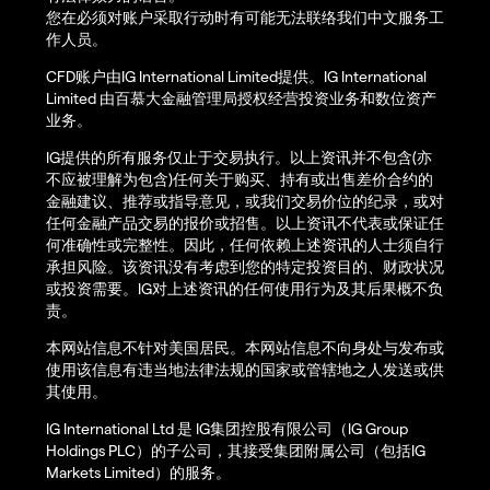
您在必须对账户采取行动时有可能无法联络我们中文服务工
作人员。
CFD账户由IG International Limited提供。IG International
Limited 由百慕大金融管理局授权经营投资业务和数位资产
业务。
IG提供的所有服务仅止于交易执行。以上资讯并不包含(亦
不应被理解为包含)任何关于购买、持有或出售差价合约的
金融建议、推荐或指导意见，或我们交易价位的纪录，或对
任何金融产品交易的报价或招售。以上资讯不代表或保证任
何准确性或完整性。因此，任何依赖上述资讯的人士须自行
承担风险。该资讯没有考虑到您的特定投资目的、财政状况
或投资需要。IG对上述资讯的任何使用行为及其后果概不负
责。
本网站信息不针对美国居民。本网站信息不向身处与发布或
使用该信息有违当地法律法规的国家或管辖地之人发送或供
其使用。
IG International Ltd 是 IG集团控股有限公司（IG Group
Holdings PLC）的子公司，其接受集团附属公司（包括IG
Markets Limited）的服务。