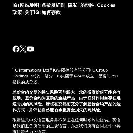
IG
网站地图
条款及细则
隐私
脆弱性
Cookies
|
|
|
|
|
政策
关于IG
如何存款
|
|
^
IG International Ltd是IG集团控股有限公司(IG Group
Holdings Plc)的一部分，IG集团于1974年成立，是富时250
指数的成分股。
差价合约交易的损失风险可能很大，您的投资价值可能会有
波动。差价合约为复杂的金融产品，由于杠杆作用而存在迅
速亏损的高风险。请您在交易前充分了解差价合约产品的运
作方式，并评估自己能否承担资金损失的高风险。
敬请注意中文语言服务并不保证在任何时候均能提供。英语
是我们服务所使用的主要语言，亦是我们所有合同文件中具
有法律效力的语言。