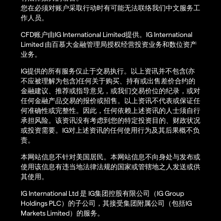
您在必须对账户采取行动时有可能无法联络我们中文服务工
作人员。
CFD账户由IG International Limited提供。IG International
Limited 由百慕大金融管理局授权经营投资业务和数位资产
业务。
IG提供的所有服务仅止于交易执行。以上资讯并不包含(亦
不应被理解为包含)任何关于购买、持有或出售差价合约的
金融建议、推荐或指导意见，或我们交易价位的纪录，或对
任何金融产品交易的报价或招售。以上资讯不代表或保证任
何准确性或完整性。因此，任何依赖上述资讯的人士须自行
承担风险。该资讯没有考虑到您的特定投资目的、财政状况
或投资需要。IG对上述资讯的任何使用行为及其后果概不负
责。
本网站信息不针对美国居民。本网站信息不向身处与发布或
使用该信息有违当地法律法规的国家或管辖地之人发送或供
其使用。
IG International Ltd 是 IG集团控股有限公司（IG Group
Holdings PLC）的子公司，其接受集团附属公司（包括IG
Markets Limited）的服务。