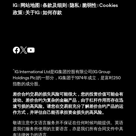
IG
网站地图
条款及细则
隐私
脆弱性
Cookies
|
|
|
|
|
政策
关于IG
如何存款
|
|
^
IG International Ltd是IG集团控股有限公司(IG Group
Holdings Plc)的一部分，IG集团于1974年成立，是富时250
指数的成分股。
差价合约交易的损失风险可能很大，您的投资价值可能会有
波动。差价合约为复杂的金融产品，由于杠杆作用而存在迅
速亏损的高风险。请您在交易前充分了解差价合约产品的运
作方式，并评估自己能否承担资金损失的高风险。
敬请注意中文语言服务并不保证在任何时候均能提供。英语
是我们服务所使用的主要语言，亦是我们所有合同文件中具
有法律效力的语言。