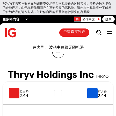
70%的零售客户账户在与该投资交易平台交易差价合约时亏损。差价合约为复杂
的金融产品，由于杠杆作用而存在迅速亏损的高风险。请您在交易前充分了解差
价合约产品的运作方式，并评估自己能否承担存款损失的高风险。
更多IG内容
登录
简体中文
申请真实账户
在这里， 波动中蕴藏无限机遇
Thryv Holdings Inc
THRY.O
卖出价
买入价
2.44
2.44