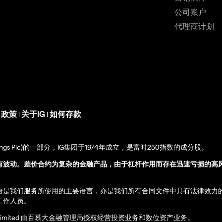
公司账户
代理商计划
s 政策
关于IG
如何存款
|
|
up Holdings Plc)的一部分，IG集团于1974年成立，是富时250指数的成分股。
有波动。差价合约为复杂的金融产品，由于杠杆作用而存在迅速亏损的高
语是我们服务所使用的主要语言，亦是我们所有合同文件中具有法律效力
工作人员。
ernational Limited 由百慕大金融管理局授权经营投资业务和数位资产业务。