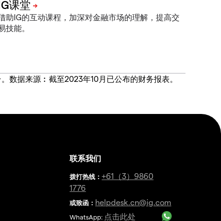
借助IG的互动课程，加深对金融市场的理解，提高交
易技能。
价合约交易平台。数据来源︰截至2023年10月已公布的财务报表。
联系我们
金
+61（3）9860
拨打热线
：
1776
helpdesk.cn@ig.com
或致函：
点击此处
WhatsApp: