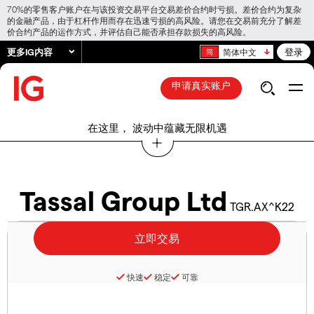
70%的零售客户账户在与该投资交易平台交易差价合约时亏损。差价合约为复杂
的金融产品，由于杠杆作用而存在迅速亏损的高风险。请您在交易前充分了解差
价合约产品的运作方式，并评估自己能否承担存款损失的高风险。
更多IG内容
登录
简体中文
申请真实账户
在这里， 波动中蕴藏无限机遇
Tassal Group Ltd
TGR.AX^K22
快速
稳定
可靠