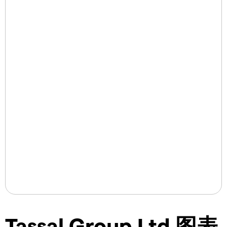
Tassal Group Ltd 图表