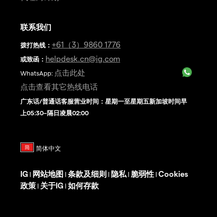
联系我们
+61（3）9860 1776
拨打热线
：
helpdesk.cn@ig.com
或致函：
点击此处
WhatsApp:
点击查看其它热线电话
广东话/普通话客服营业时间：星期一至星期五新加坡时间早
上05:30–隔日凌晨02:00
IG
网站地图
条款及细则
隐私
脆弱性
Cookies
|
|
|
|
|
政策
关于IG
如何存款
|
|