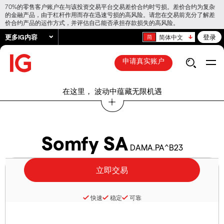
70%的零售客户账户在与该投资交易平台交易差价合约时亏损。差价合约为复杂
的金融产品，由于杠杆作用而存在迅速亏损的高风险。请您在交易前充分了解差
价合约产品的运作方式，并评估自己能否承担存款损失的高风险。
更多IG内容
登录
简体中文
申请真实账户
在这里， 波动中蕴藏无限机遇
Somfy SA
DAMA.PA^B23
快速
稳定
可靠