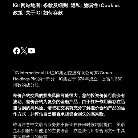
IG
网站地图
条款及细则
隐私
脆弱性
Cookies
|
|
|
|
|
政策
关于IG
如何存款
|
|
^
IG International Ltd是IG集团控股有限公司(IG Group
Holdings Plc)的一部分，IG集团于1974年成立，是富时250
指数的成分股。
差价合约交易的损失风险可能很大，您的投资价值可能会有
波动。差价合约为复杂的金融产品，由于杠杆作用而存在迅
速亏损的高风险。请您在交易前充分了解差价合约产品的运
作方式，并评估自己能否承担资金损失的高风险。
敬请注意中文语言服务并不保证在任何时候均能提供。英语
是我们服务所使用的主要语言，亦是我们所有合同文件中具
有法律效力的语言。