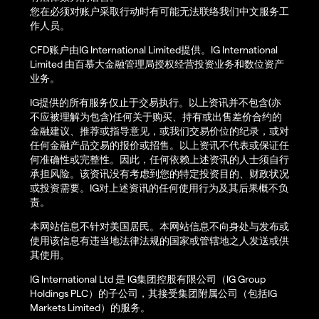
您在必须对账户采取行动时有可能无法联络我们中文服务工
作人员。
CFD账户由IG International Limited提供。IG International
Limited 由百慕大金融管理局授权经营投资业务和数位资产
业务。
IG提供的所有服务仅止于交易执行。以上资讯并不包含(亦
不应被理解为包含)任何关于购买、持有或出售差价合约的
金融建议、推荐或指导意见，或我们交易价位的纪录，或对
任何金融产品交易的报价或招售。以上资讯不代表或保证任
何准确性或完整性。因此，任何依赖上述资讯的人士须自行
承担风险。该资讯没有考虑到您的特定投资目的、财政状况
或投资需要。IG对上述资讯的任何使用行为及其后果概不负
责。
本网站信息不针对美国居民。本网站信息不向身处与发布或
使用该信息有违当地法律法规的国家或管辖地之人发送或供
其使用。
IG International Ltd 是 IG集团控股有限公司（IG Group
Holdings PLC）的子公司，其接受集团附属公司（包括IG
Markets Limited）的服务。