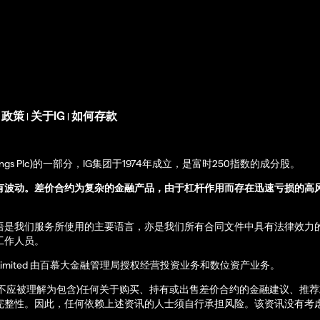
s 政策
关于IG
如何存款
|
|
up Holdings Plc)的一部分，IG集团于1974年成立，是富时250指数的成分股。
有波动。差价合约为复杂的金融产品，由于杠杆作用而存在迅速亏损的高
语是我们服务所使用的主要语言，亦是我们所有合同文件中具有法律效力
工作人员。
ernational Limited 由百慕大金融管理局授权经营投资业务和数位资产业务。
亦不应被理解为包含)任何关于购买、持有或出售差价合约的金融建议、推
完整性。因此，任何依赖上述资讯的人士须自行承担风险。该资讯没有考虑