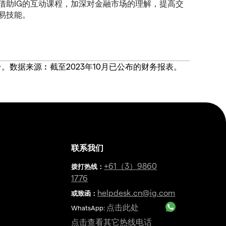
借助IG的互动课程，加深对金融市场的理解，提高交
易技能。
价合约交易平台。数据来源︰截至2023年10月已公布的财务报表。
联系我们
金
+61（3）9860
拨打热线
：
1776
helpdesk.cn@ig.com
或致函：
点击此处
WhatsApp:
点击查看其它热线电话