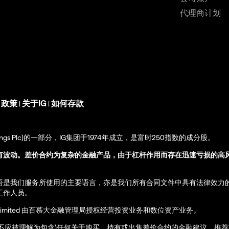
代理商计划
s 政策
关于IG
如何存款
|
|
up Holdings Plc)的一部分，IG集团于1974年成立，是富时250指数的成分股。
有波动。差价合约为复杂的金融产品，由于杠杆作用而存在迅速亏损的高
语是我们服务所使用的主要语言，亦是我们所有合同文件中具有法律效力
工作人员。
ernational Limited 由百慕大金融管理局授权经营投资业务和数位资产业务。
亦不应被理解为包含)任何关于购买、持有或出售差价合约的金融建议、推