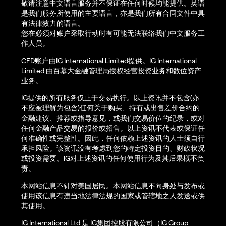
敬请注意中文语言服务并不保证在任何时候均能提供。英语
是我们服务所使用的主要语言，亦是我们所有合同文件中具
有法律效力的语言。
您在必须对账户采取行动时有可能无法联络我们中文服务工
作人员。
CFD账户由IG International Limited提供。IG International
Limited 由百慕大金融管理局授权经营投资业务和数位资产
业务。
IG提供的所有服务仅止于交易执行。以上资讯并不包含(亦
不应被理解为包含)任何关于购买、持有或出售差价合约的
金融建议、推荐或指导意见，或我们交易价位的纪录，或对
任何金融产品交易的报价或招售。以上资讯不代表或保证任
何准确性或完整性。因此，任何依赖上述资讯的人士须自行
承担风险。该资讯没有考虑到您的特定投资目的、财政状况
或投资需要。IG对上述资讯的任何使用行为及其后果概不负
责。
本网站信息不针对美国居民。本网站信息不向身处与发布或
使用该信息有违当地法律法规的国家或管辖地之人发送或供
其使用。
IG International Ltd 是 IG集团控股有限公司（IG Group