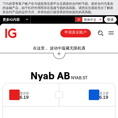
70%的零售客户账户在与该投资交易平台交易差价合约时亏损。差价合约为复杂
的金融产品，由于杠杆作用而存在迅速亏损的高风险。请您在交易前充分了解差
价合约产品的运作方式，并评估自己能否承担存款损失的高风险。
更多IG内容
登录
简体中文
申请真实账户
在这里， 波动中蕴藏无限机遇
Nyab AB
NYAB.ST
卖出价
买入价
6.19
6.19