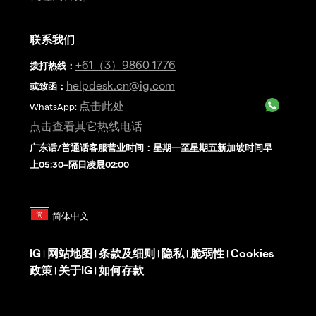
联系我们
+61（3）9860 1776
拨打热线
：
helpdesk.cn@ig.com
或致函：
点击此处
WhatsApp:
点击查看其它热线电话
广东话/普通话客服营业时间：星期一至星期五新加坡时间早
上05:30–隔日凌晨02:00
IG
网站地图
条款及细则
隐私
脆弱性
Cookies
|
|
|
|
|
政策
关于IG
如何存款
|
|