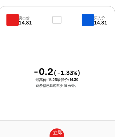
卖出价
买入价
14.81
14.81
-0.2
(
-1.33
%)
最高价:
15.23
最低价:
14.39
此价格已延迟至少 15 分钟。