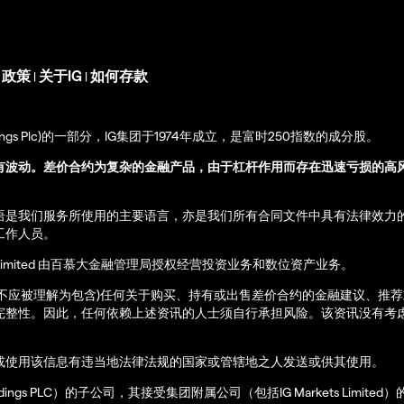
s 政策
关于IG
如何存款
|
|
up Holdings Plc)的一部分，IG集团于1974年成立，是富时250指数的成分股。
有波动。差价合约为复杂的金融产品，由于杠杆作用而存在迅速亏损的高
语是我们服务所使用的主要语言，亦是我们所有合同文件中具有法律效力
工作人员。
ernational Limited 由百慕大金融管理局授权经营投资业务和数位资产业务。
亦不应被理解为包含)任何关于购买、持有或出售差价合约的金融建议、推
完整性。因此，任何依赖上述资讯的人士须自行承担风险。该资讯没有考虑
或使用该信息有违当地法律法规的国家或管辖地之人发送或供其使用。
up Holdings PLC）的子公司，其接受集团附属公司（包括IG Markets Limite