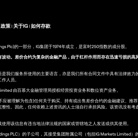
s 政策
关于IG
如何存款
|
|
up Holdings Plc)的一部分，IG集团于1974年成立，是富时250指数的成分股。
有波动。差价合约为复杂的金融产品，由于杠杆作用而存在迅速亏损的高
语是我们服务所使用的主要语言，亦是我们所有合同文件中具有法律效力
工作人员。
ernational Limited 由百慕大金融管理局授权经营投资业务和数位资产业务。
亦不应被理解为包含)任何关于购买、持有或出售差价合约的金融建议、推
完整性。因此，任何依赖上述资讯的人士须自行承担风险。该资讯没有考虑
或使用该信息有违当地法律法规的国家或管辖地之人发送或供其使用。
up Holdings PLC）的子公司，其接受集团附属公司（包括IG Markets Limite