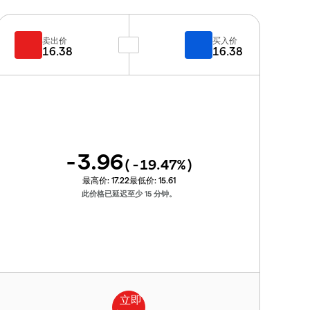
卖出价
买入价
16.38
16.38
-3.96
(
-19.47
%)
最高价:
17.22
最低价:
15.61
此价格已延迟至少 15 分钟。