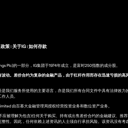
s 政策
关于IG
如何存款
|
|
up Holdings Plc)的一部分，IG集团于1974年成立，是富时250指数的成分股。
有波动。差价合约为复杂的金融产品，由于杠杆作用而存在迅速亏损的高
语是我们服务所使用的主要语言，亦是我们所有合同文件中具有法律效力
工作人员。
ernational Limited 由百慕大金融管理局授权经营投资业务和数位资产业务。
亦不应被理解为包含)任何关于购买、持有或出售差价合约的金融建议、推
完整性。因此，任何依赖上述资讯的人士须自行承担风险。该资讯没有考虑