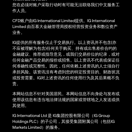
您在必须对账户采取行动时有可能无法联络我们中文服务工
作人员。
CFD账户由IG International Limited提供。IG International
Limited 由百慕大金融管理局授权经营投资业务和数位资产
业务。
IG提供的所有服务仅止于交易执行。以上资讯并不包含(亦
不应被理解为包含)任何关于购买、持有或出售差价合约的
金融建议、推荐或指导意见，或我们交易价位的纪录，或对
任何金融产品交易的报价或招售。以上资讯不代表或保证任
何准确性或完整性。因此，任何依赖上述资讯的人士须自行
承担风险。该资讯没有考虑到您的特定投资目的、财政状况
或投资需要。IG对上述资讯的任何使用行为及其后果概不负
责。
本网站信息不针对美国居民。本网站信息不向身处与发布或
使用该信息有违当地法律法规的国家或管辖地之人发送或供
其使用。
IG International Ltd 是 IG集团控股有限公司（IG Group
Holdings PLC）的子公司，其接受集团附属公司（包括IG
Markets Limited）的服务。