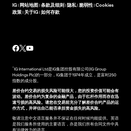
IG
网站地图
条款及细则
隐私
脆弱性
Cookies
|
|
|
|
|
政策
关于IG
如何存款
|
|
^
IG International Ltd是IG集团控股有限公司(IG Group
Holdings Plc)的一部分，IG集团于1974年成立，是富时250
指数的成分股。
差价合约交易的损失风险可能很大，您的投资价值可能会有
波动。差价合约为复杂的金融产品，由于杠杆作用而存在迅
速亏损的高风险。请您在交易前充分了解差价合约产品的运
作方式，并评估自己能否承担资金损失的高风险。
敬请注意中文语言服务并不保证在任何时候均能提供。英语
是我们服务所使用的主要语言，亦是我们所有合同文件中具
有法律效力的语言。