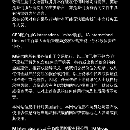
敬请注意中文语言服务并不保证在任何时候均能提供。英语
是我们服务所使用的主要语言，亦是我们所有合同文件中具
有法律效力的语言。
您在必须对账户采取行动时有可能无法联络我们中文服务工
作人员。
CFD账户由IG International Limited提供。IG International
Limited 由百慕大金融管理局授权经营投资业务和数位资产
业务。
IG提供的所有服务仅止于交易执行。以上资讯并不包含(亦
不应被理解为包含)任何关于购买、持有或出售差价合约的
金融建议、推荐或指导意见，或我们交易价位的纪录，或对
任何金融产品交易的报价或招售。以上资讯不代表或保证任
何准确性或完整性。因此，任何依赖上述资讯的人士须自行
承担风险。该资讯没有考虑到您的特定投资目的、财政状况
或投资需要。IG对上述资讯的任何使用行为及其后果概不负
责。
本网站信息不针对美国居民。本网站信息不向身处与发布或
使用该信息有违当地法律法规的国家或管辖地之人发送或供
其使用。
IG International Ltd 是 IG集团控股有限公司（IG Group