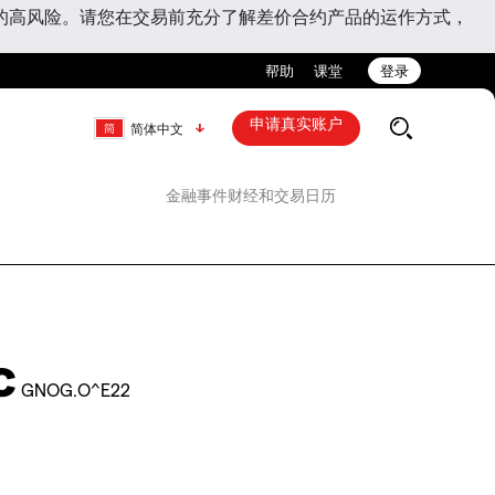
的高风险。请您在交易前充分了解差价合约产品的运作方式，
帮助
课堂
登录
申请真实账户
简体中文
金融事件
财经和交易日历
c
GNOG.O^E22