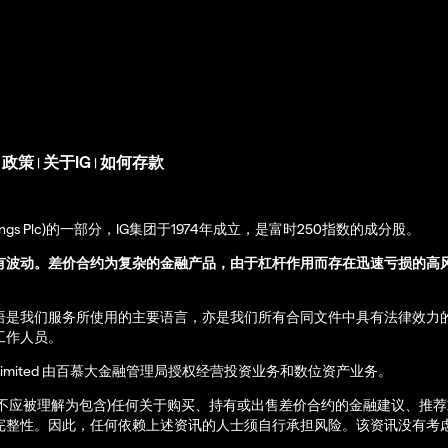
s 政策
关于IG
如何存款
|
|
up Holdings Plc)的一部分，IG集团于1974年成立，是富时250指数的成分股。
有波动。差价合约为复杂的金融产品，由于杠杆作用而存在迅速亏损的高
语是我们服务所使用的主要语言，亦是我们所有合同文件中具有法律效力
工作人员。
ernational Limited 由百慕大金融管理局授权经营投资业务和数位资产业务。
亦不应被理解为包含)任何关于购买、持有或出售差价合约的金融建议、推
完整性。因此，任何依赖上述资讯的人士须自行承担风险。该资讯没有考虑