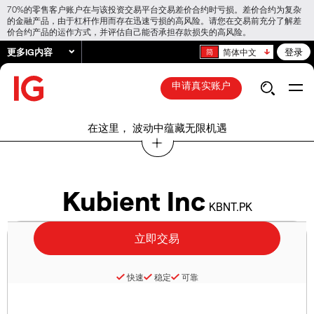
70%的零售客户账户在与该投资交易平台交易差价合约时亏损。差价合约为复杂
的金融产品，由于杠杆作用而存在迅速亏损的高风险。请您在交易前充分了解差
价合约产品的运作方式，并评估自己能否承担存款损失的高风险。
更多IG内容
登录
简体中文
申请真实账户
在这里， 波动中蕴藏无限机遇
Kubient Inc
KBNT.PK
快速
稳定
可靠