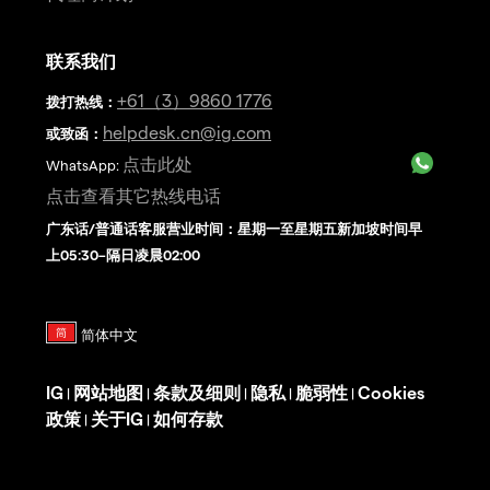
联系我们
+61（3）9860 1776
拨打热线
：
helpdesk.cn@ig.com
或致函：
点击此处
WhatsApp:
点击查看其它热线电话
广东话/普通话客服营业时间：星期一至星期五新加坡时间早
上05:30–隔日凌晨02:00
IG
网站地图
条款及细则
隐私
脆弱性
Cookies
|
|
|
|
|
政策
关于IG
如何存款
|
|