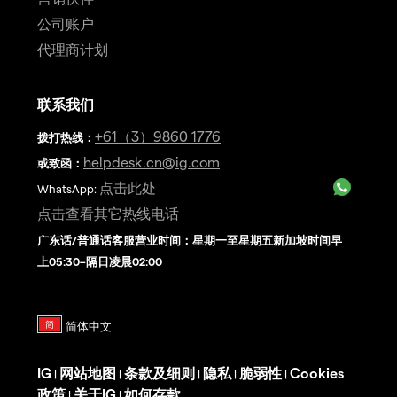
公司账户
代理商计划
联系我们
+61（3）9860 1776
拨打热线
：
helpdesk.cn@ig.com
或致函：
点击此处
WhatsApp:
点击查看其它热线电话
广东话/普通话客服营业时间：星期一至星期五新加坡时间早
上05:30–隔日凌晨02:00
IG
网站地图
条款及细则
隐私
脆弱性
Cookies
|
|
|
|
|
政策
关于IG
如何存款
|
|