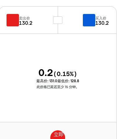
卖出价
买入价
130.2
130.2
0.2
(
0.15
%)
最高价:
131.0
最低价:
128.8
此价格已延迟至少 15 分钟。