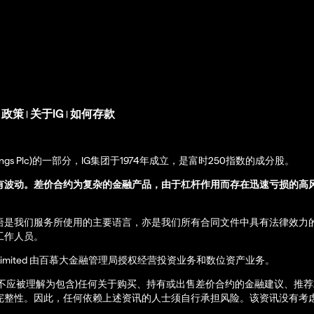
s 政策
关于IG
如何存款
|
|
up Holdings Plc)的一部分，IG集团于1974年成立，是富时250指数的成分股。
有波动。差价合约为复杂的金融产品，由于杠杆作用而存在迅速亏损的高
语是我们服务所使用的主要语言，亦是我们所有合同文件中具有法律效力
工作人员。
ernational Limited 由百慕大金融管理局授权经营投资业务和数位资产业务。
亦不应被理解为包含)任何关于购买、持有或出售差价合约的金融建议、推
完整性。因此，任何依赖上述资讯的人士须自行承担风险。该资讯没有考虑