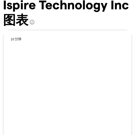
Ispire Technology Inc
图表
10 分钟