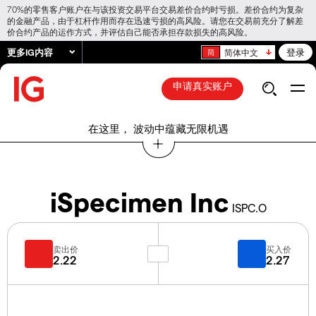
70%的零售客户账户在与该投资交易平台交易差价合约时亏损。差价合约为复杂
的金融产品，由于杠杆作用而存在迅速亏损的高风险。请您在交易前充分了解差
价合约产品的运作方式，并评估自己能否承担存款损失的高风险。
更多IG内容
登录
简体中文
申请真实账户
在这里， 波动中蕴藏无限机遇
iSpecimen Inc
ISPC.O
卖出价
买入价
2.22
2.27