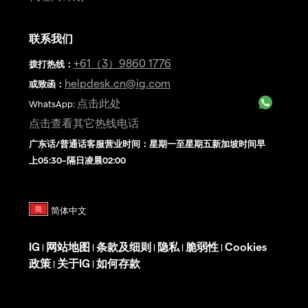
联系我们
+61（3）9860 1776
拨打热线
：
helpdesk.cn@ig.com
或致函：
点击此处
WhatsApp:
点击查看其它热线电话
广东话/普通话客服营业时间：星期一至星期五新加坡时间早
上05:30–隔日凌晨02:00
IG
网站地图
条款及细则
隐私
脆弱性
Cookies
|
|
|
|
|
政策
关于IG
如何存款
|
|