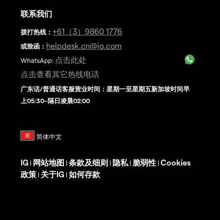
联系我们
+61（3）9860 1776
拨打热线
：
helpdesk.cn@ig.com
或致函：
点击此处
WhatsApp:
点击查看其它热线电话
广东话/普通话客服营业时间：星期一至星期五新加坡时间早
上05:30–隔日凌晨02:00
IG
网站地图
条款及细则
隐私
脆弱性
Cookies
|
|
|
|
|
政策
关于IG
如何存款
|
|