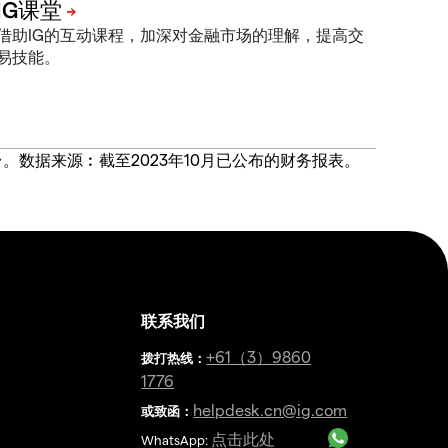
借助IG的互动课程，加深对金融市场的理解，提高交
易技能。
价合约交易平台。数据来源︰截至2023年10月已公布的财务报表。
联系我们
金
+61（3）9860
拨打热线
：
1776
helpdesk.cn@ig.com
或致函：
点击此处
WhatsApp: