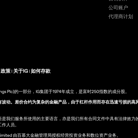
公司账户
代理商计划
s 政策
关于IG
如何存款
|
|
up Holdings Plc)的一部分，IG集团于1974年成立，是富时250指数的成分股。
有波动。差价合约为复杂的金融产品，由于杠杆作用而存在迅速亏损的高
语是我们服务所使用的主要语言，亦是我们所有合同文件中具有法律效力
工作人员。
ernational Limited 由百慕大金融管理局授权经营投资业务和数位资产业务。