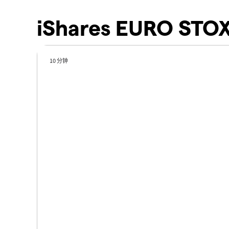
iShares EURO STO
10 分钟