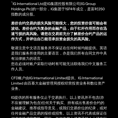
^
IG International Ltd是IG集团控股有限公司(IG Group
Holdings Plc)的一部分，IG集团于1974年成立，是富时250
指数的成分股。
差价合约交易的损失风险可能很大，您的投资价值可能会有
波动。差价合约为复杂的金融产品，由于杠杆作用而存在迅
速亏损的高风险。请您在交易前充分了解差价合约产品的运
作方式，并评估自己能否承担资金损失的高风险。
敬请注意中文语言服务并不保证在任何时候均能提供。英语
是我们服务所使用的主要语言，亦是我们所有合同文件中具
有法律效力的语言。
您在必须对账户采取行动时有可能无法联络我们中文服务工
作人员。
CFD账户由IG International Limited提供。IG International
Limited 由百慕大金融管理局授权经营投资业务和数位资产
业务。
IG提供的所有服务仅止于交易执行。以上资讯并不包含(亦
不应被理解为包含)任何关于购买、持有或出售差价合约的
金融建议、推荐或指导意见，或我们交易价位的纪录，或对
任何金融产品交易的报价或招售。以上资讯不代表或保证任