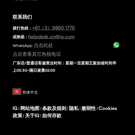
联系我们
+61（3）9860 1776
拨打热线
：
helpdesk.cn@ig.com
或致函：
点击此处
WhatsApp:
点击查看其它热线电话
广东话/普通话客服营业时间：星期一至星期五新加坡时间早
上05:30–隔日凌晨02:00
IG
网站地图
条款及细则
隐私
脆弱性
Cookies
|
|
|
|
|
政策
关于IG
如何存款
|
|