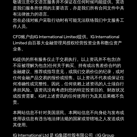
敬请注意中文语言服务并不保证在任何时候均能提供。英语
是我们服务所使用的主要语言，亦是我们所有合同文件中具
有法律效力的语言。
您在必须对账户采取行动时有可能无法联络我们中文服务工
作人员。
CFD账户由IG International Limited提供。IG International
Limited 由百慕大金融管理局授权经营投资业务和数位资产
业务。
IG提供的所有服务仅止于交易执行。以上资讯并不包含(亦
不应被理解为包含)任何关于购买、持有或出售差价合约的
金融建议、推荐或指导意见，或我们交易价位的纪录，或对
任何金融产品交易的报价或招售。以上资讯不代表或保证任
何准确性或完整性。因此，任何依赖上述资讯的人士须自行
承担风险。该资讯没有考虑到您的特定投资目的、财政状况
或投资需要。IG对上述资讯的任何使用行为及其后果概不负
责。
本网站信息不针对美国居民。本网站信息不向身处与发布或
使用该信息有违当地法律法规的国家或管辖地之人发送或供
其使用。
IG International Ltd 是 IG集团控股有限公司（IG Group