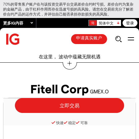
70%的零售客户账户在与该投资交易平台交易差价合约时亏损。差价合约为复杂
的金融产品，由于杠杆作用而存在迅速亏损的高风险。请您在交易前充分了解差
价合约产品的运作方式，并评估自己能否承担存款损失的高风险。
更多IG内容
登录
简体中文
申请真实账户
在这里， 波动中蕴藏无限机遇
Fitell Corp
GMEX.O
快速
稳定
可靠