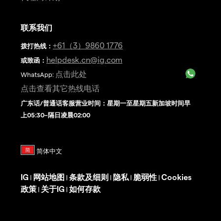
联系我们
+61（3）9860 1776
拨打热线
：
helpdesk.cn@ig.com
或致函：
点击此处
WhatsApp:
点击查看其它热线电话
广东话/普通话客服营业时间：星期一至星期五新加坡时间早
上05:30–隔日凌晨02:00
IG
网站地图
条款及细则
隐私
脆弱性
Cookies
|
|
|
|
|
政策
关于IG
如何存款
|
|