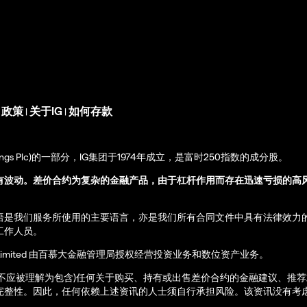
s 政策
关于IG
如何存款
|
|
up Holdings Plc)的一部分，IG集团于1974年成立，是富时250指数的成分股。
有波动。差价合约为复杂的金融产品，由于杠杆作用而存在迅速亏损的高
语是我们服务所使用的主要语言，亦是我们所有合同文件中具有法律效力
工作人员。
ernational Limited 由百慕大金融管理局授权经营投资业务和数位资产业务。
亦不应被理解为包含)任何关于购买、持有或出售差价合约的金融建议、推
完整性。因此，任何依赖上述资讯的人士须自行承担风险。该资讯没有考虑