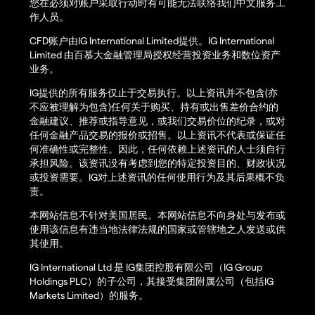
您在必须对账户采取行动时有可能无法联络我们中文服务工
作人员。
CFD账户由IG International Limited提供。IG International
Limited 由百慕大金融管理局授权经营投资业务和数位资产
业务。
IG提供的所有服务仅止于交易执行。以上资讯并不包含(亦
不应被理解为包含)任何关于购买、持有或出售差价合约的
金融建议、推荐或指导意见，或我们交易价位的纪录，或对
任何金融产品交易的报价或招售。以上资讯不代表或保证任
何准确性或完整性。因此，任何依赖上述资讯的人士须自行
承担风险。该资讯没有考虑到您的特定投资目的、财政状况
或投资需要。IG对上述资讯的任何使用行为及其后果概不负
责。
本网站信息不针对美国居民。本网站信息不向身处与发布或
使用该信息有违当地法律法规的国家或管辖地之人发送或供
其使用。
IG International Ltd 是 IG集团控股有限公司（IG Group
Holdings PLC）的子公司，其接受集团附属公司（包括IG
Markets Limited）的服务。