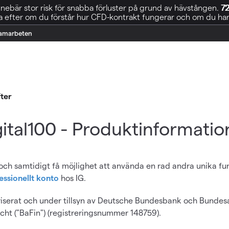
ebär stor risk för snabba förluster på grund av hävstången.
72
 efter om du förstår hur CFD-kontrakt fungerar och om du har r
amarbeten
fter
ital100 - Produktinformatio
 och samtidigt få möjlighet att använda en rad andra unika fu
essionellt konto
hos IG.
serat och under tillsyn av Deutsche Bundesbank och Bundesa
cht ("BaFin") (registreringsnummer 148759).