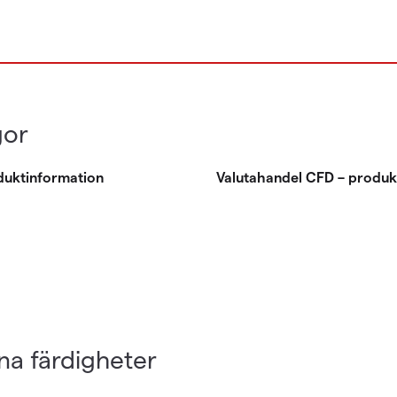
gor
oduktinformation
Valutahandel CFD – produk
na färdigheter