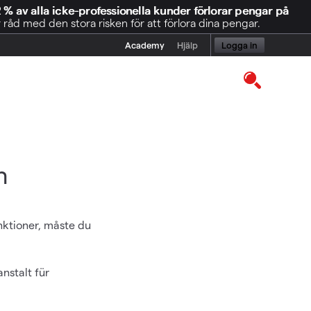
 % av alla icke-professionella kunder förlorar pengar på
åd med den stora risken för att förlora dina pengar.
Academy
Hjälp
Logga in
n
nktioner, måste du
nstalt für