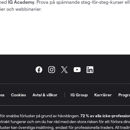
 med
IG Academy
. Prova på spännande steg-för-steg-kurser elle
er och webbinarier.
ess
Cookies
Avtal & villkor
IG Group
Karriärer
Progr
för snabba förluster på grund av hävstången.
72 % av alla icke-professi
trakt fungerar och om du har råd med den stora risken för att förlora din
luster kan överstiga insättning, endast för professionella traders. All tradi