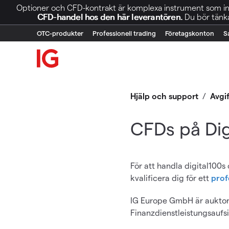
Optioner och CFD-kontrakt är komplexa instrument som inn
CFD-handel hos den här leverantören.
Du bör tänka
OTC-produkter
Professionell trading
Företagskonton
S
Hjälp och support
/
Avgi
CFDs på Dig
För att handla digital100s
kvalificera dig för ett
prof
IG Europe GmbH är auktori
Finanzdienstleistungsaufsi