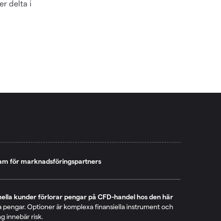
r delta i
am för marknadsföringspartners
onella kunder förlorar pengar på CFD-handel hos den här
a pengar. Optioner är komplexa finansiella instrument och
ng innebär risk.