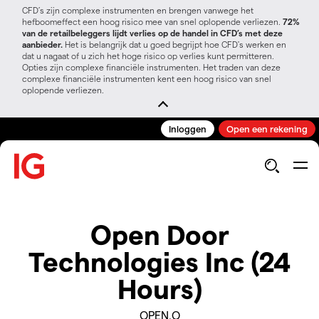
CFD’s zijn complexe instrumenten en brengen vanwege het
hefboomeffect een hoog risico mee van snel oplopende verliezen.
72%
van de retailbeleggers lijdt verlies op de handel in CFD’s met deze
aanbieder.
Het is belangrijk dat u goed begrijpt hoe CFD's werken en
dat u nagaat of u zich het hoge risico op verlies kunt permitteren.
Opties zijn complexe financiële instrumenten. Het traden van deze
complexe financiële instrumenten kent een hoog risico van snel
oplopende verliezen.
Inloggen
Open een rekening
Open Door
Technologies Inc (24
Hours)
OPEN.O