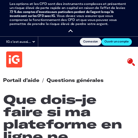
Les options et les CFD sont des instruments complexes et présentent
un risque élevé de perte rapide en capital en raison de l’effet de levier.
72 % des comptes d’investisseurs particuliers perdent de l’argent lorsqu’ils
investissent sur les CFD avec IG
. Vous devez vous assurer que vous
comprenez le fonctionnement des CFD et que vous pouvez vous
permettre de prendre le risque élevé de perdre votre argent.
Connexion
Ouvrir un compte
IG c'est aussi…
Portail d'aide
/
Questions générales
Que dois-je
faire si ma
plateforme en
ligne ne