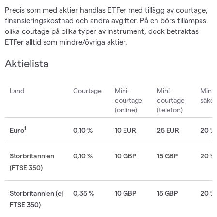
Precis som med aktier handlas ETFer med tillägg av courtage,
finansieringskostnad och andra avgifter. På en börs tillämpas
olika coutage på olika typer av instrument, dock betraktas
ETFer alltid som mindre/övriga aktier.
Aktielista
Land
Courtage
Mini-
Mini-
Mins
courtage
courtage
säker
(online)
(telefon)
1
Euro
0,10 %
10 EUR
25 EUR
20 %
Storbritannien
0,10 %
10 GBP
15 GBP
20 %
(FTSE 350)
Storbritannien (ej
0,35 %
10 GBP
15 GBP
20 %
FTSE 350)