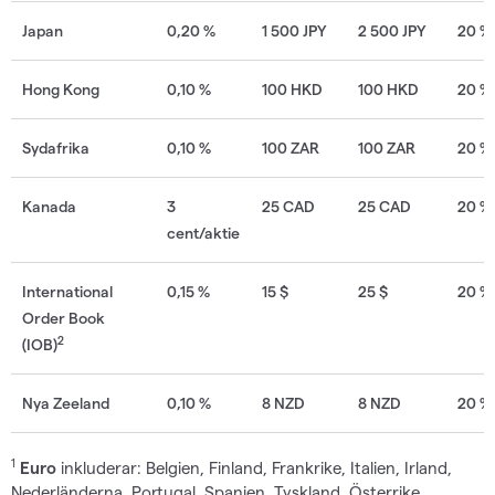
Japan
0,20 %
1 500 JPY
2 500 JPY
20 %
Hong Kong
0,10 %
100 HKD
100 HKD
20 %
Sydafrika
0,10 %
100 ZAR
100 ZAR
20 %
Kanada
3
25 CAD
25
CAD
20 %
cent/aktie
International
0,15 %
15 $
25
$
20 %
Order Book
2
(IOB)
Nya Zeeland
0,10 %
8 NZD
8 NZD
20 %
1
Euro
inkluderar: Belgien, Finland, Frankrike, Italien, Irland,
Nederländerna, Portugal, Spanien, Tyskland, Österrike