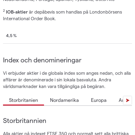
2
IOB-aktier
är depåbevis som handlas på Londonbörsens
International Order Book.
4,5 %
Index och denomineringar
Vi erbjuder aktier i de globala index som anges nedan, och alla
affärer är denominerade i sin lokala basvaluta. Andra
världsmarknader kan vara tillgängliga på begäran.
Storbritanien
Nordamerika
Europa
Austral
Storbritannien
Alla aktier på indexet FTSE 350 och normalt sett alla brittiska