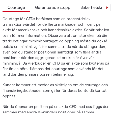
Courtage
Garanterade stopp
Säkerhetskrav i 
Courtage för CFDs beräknas som en procentdel av
transaktionsvärdet för de flesta marknader och i cent per
aktie för amerikanska och kanadensiska aktier. Se vår tabellen
ovan för mer information. Observera att om storleken på din
trade betingar mimimicourtaget vid öppning måste du också
betala en mimimiavgift för samma trade när du stänger den,
även om du stänger positionen samtidigt som flera andra
positioner där den aggregerade storleken är över vår
miniminivå. Då vi erbjuder en CFD på en aktie som kvoteras på
fler än en börs tillämpas det courtage som används för det
land där den primära börsen befinner sig.
Kunder kommer att meddelas skriftligen om de courtage och
finansieringskostnader som gäller för deras konto då kontot
öppnas.
När du öppnar en position på en aktie-CFD med oss läggs den
samman med andra IG-kunders positioner på samma