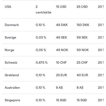
USA
2
15 USD
25 USD
20 %
cent/aktie
Danmark
0,10 %
49 DKK
150 DKK
20 %
Sverige
0,03 %
49 SEK
99 SEK
20 %
Norge
0,05 %
49 NOK
99 NOK
20 %
Schweiz
0,475 %
10 CHF
25
CHF
20 %
Grekland
0,10 %
25 EUR
40 EUR
20 %
Australien
0,10 %
8 A
$
8 A
$
20 %
Singapore
0,10 %
15 SGD
15 SGD
20 %