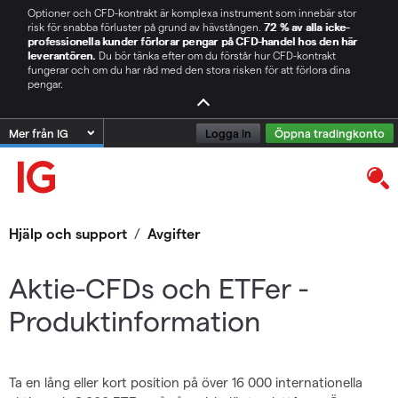
Optioner och CFD-kontrakt är komplexa instrument som innebär stor
risk för snabba förluster på grund av hävstången.
72 % av alla icke-
professionella kunder förlorar pengar på CFD-handel hos den här
leverantören.
Du bör tänka efter om du förstår hur CFD-kontrakt
fungerar och om du har råd med den stora risken för att förlora dina
pengar.
Mer från IG
Logga in
Öppna tradingkonto
Hjälp och support
/
Avgifter
Aktie-CFDs och ETFer -
Produktinformation
Ta en lång eller kort position på över 16 000 internationella