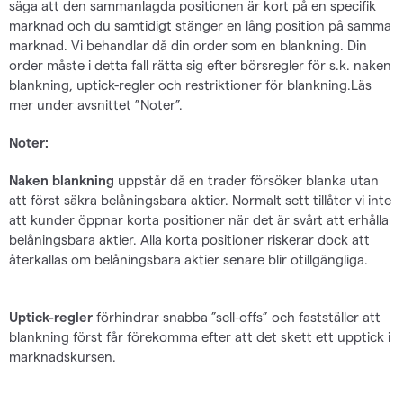
säga att den sammanlagda positionen är kort på en specifik
marknad och du samtidigt stänger en lång position på samma
marknad. Vi behandlar då din order som en blankning. Din
order måste i detta fall rätta sig efter börsregler för s.k. naken
blankning, uptick-regler och restriktioner för blankning.Läs
mer under avsnittet ”Noter”.
Noter:
Naken blankning
uppstår då en trader försöker blanka utan
att först säkra belåningsbara aktier. Normalt sett tillåter vi inte
att kunder öppnar korta positioner när det är svårt att erhålla
belåningsbara aktier. Alla korta positioner riskerar dock att
återkallas om belåningsbara aktier senare blir otillgängliga.
Uptick-regler
förhindrar snabba ”sell-offs” och fastställer att
blankning först får förekomma efter att det skett ett upptick i
marknadskursen.