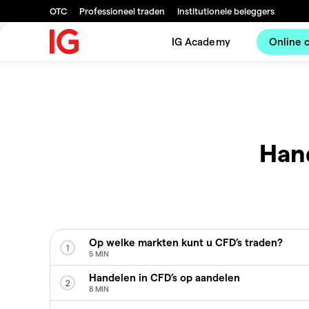
OTC
Professioneel traden
Institutionele beleggers
IG Academy
Online 
Hand
Op welke markten kunt u CFD’s traden?
1
5 MIN
Handelen in CFD’s op aandelen
2
8 MIN