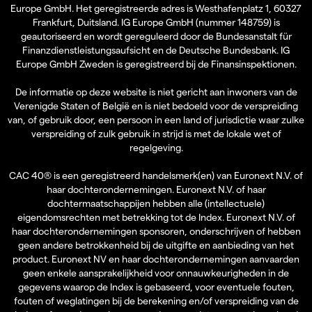
Europe GmbH. Het geregistreerde adres is Westhafenplatz 1, 60327
Frankfurt, Duitsland. IG Europe GmbH (nummer 148759) is
geautoriseerd en wordt gereguleerd door de Bundesanstalt für
Finanzdienstleistungsaufsicht en de Deutsche Bundesbank. IG
Europe GmbH Zweden is geregistreerd bij de Finansinspektionen.
De informatie op deze website is niet gericht aan inwoners van de
Verenigde Staten of België en is niet bedoeld voor de verspreiding
van, of gebruik door, een persoon in een land of jurisdictie waar zulke
verspreiding of zulk gebruik in strijd is met de lokale wet of
regelgeving.
CAC 40® is een geregistreerd handelsmerk(en) van Euronext N.V. of
haar dochterondernemingen. Euronext N.V. of haar
dochtermaatschappijen hebben alle (intellectuele)
eigendomsrechten met betrekking tot de Index. Euronext N.V. of
haar dochterondernemingen sponsoren, onderschrijven of hebben
geen andere betrokkenheid bij de uitgifte en aanbieding van het
product. Euronext NV en haar dochterondernemingen aanvaarden
geen enkele aansprakelijkheid voor onnauwkeurigheden in de
gegevens waarop de Index is gebaseerd, voor eventuele fouten,
fouten of weglatingen bij de berekening en/of verspreiding van de