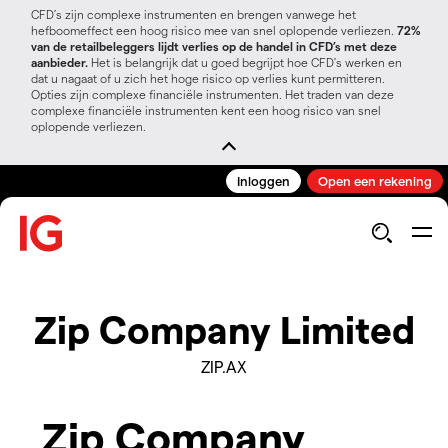
CFD’s zijn complexe instrumenten en brengen vanwege het
hefboomeffect een hoog risico mee van snel oplopende verliezen.
72%
van de retailbeleggers lijdt verlies op de handel in CFD’s met deze
aanbieder.
Het is belangrijk dat u goed begrijpt hoe CFD's werken en
dat u nagaat of u zich het hoge risico op verlies kunt permitteren.
Opties zijn complexe financiële instrumenten. Het traden van deze
complexe financiële instrumenten kent een hoog risico van snel
oplopende verliezen.
Inloggen
Open een rekening
Zip Company Limited
ZIP.AX
Zip Company