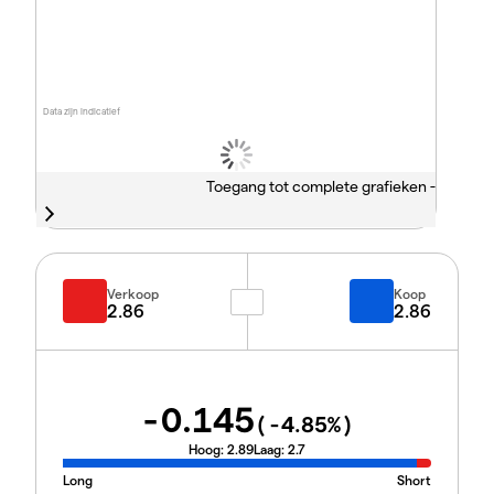
Data zijn indicatief
Toegang tot complete grafieken -
Verkoop
Koop
2.86
2.86
-0.145
(
-4.85
%)
Hoog:
2.89
Laag:
2.7
Long
Short